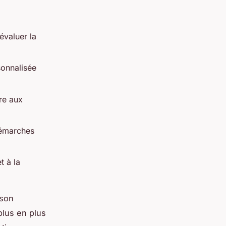
évaluer la
sonnalisée
re aux
démarches
t à la
 son
plus en plus