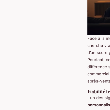
Face à la mu
cherche vr
d’un score 
Pourtant, c
différence 
commercial n
après-vent
Fiabilité 
L’un des si
personnali