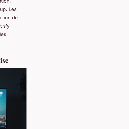
tion.
oup. Les
action de
t s’y
les
ise