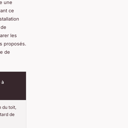
se une
vant ce
tallation
 de
rer les
cs proposés.
se de
 à
du toit,
tard de