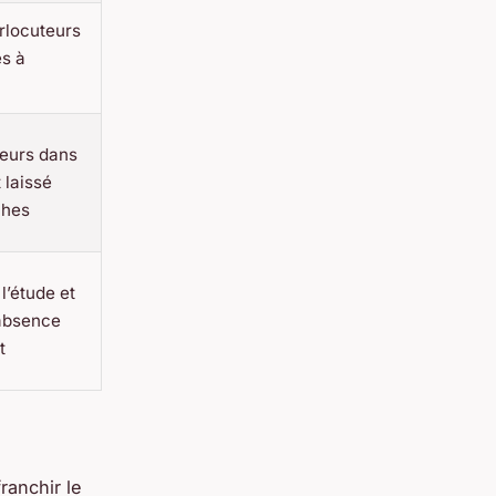
rlocuteurs
és à
reurs dans
 laissé
ches
l’étude et
 absence
t
ranchir le