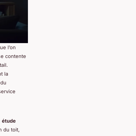
ue l’on
se contente
ail.
t la
 du
service
e
étude
 du toit,