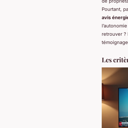
de propriét
Pourtant, p
avis énergi
l’autonomie 
retrouver 
témoignages
Les critè