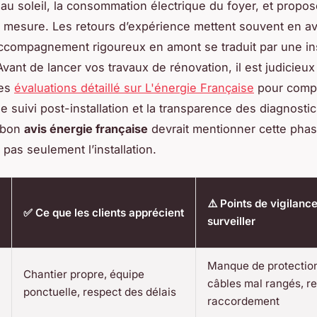
n au soleil, la consommation électrique du foyer, et propo
r mesure. Les retours d’expérience mettent souvent en a
accompagnement rigoureux en amont se traduit par une ins
Avant de lancer vos travaux de rénovation, il est judicieux
des
évaluations détaillé sur L'énergie Française
pour compa
 suivi post-installation et la transparence des diagnosti
n bon
avis énergie française
devrait mentionner cette pha
pas seulement l’installation.
⚠️ Points de vigilance
✅ Ce que les clients apprécient
surveiller
Manque de protection 
Chantier propre, équipe
câbles mal rangés, re
ponctuelle, respect des délais
raccordement