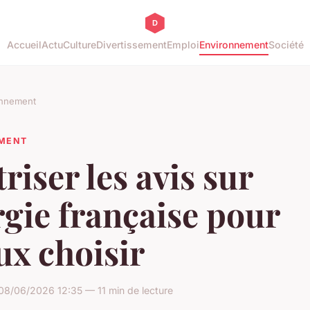
Accueil
Actu
Culture
Divertissement
Emploi
Environnement
Société
onnement
MENT
riser les avis sur
gie française pour
ux choisir
08/06/2026 12:35 — 11 min de lecture