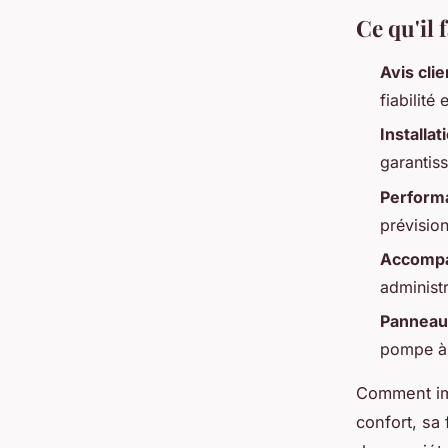
Ce qu'il
Avis cli
fiabilité
Installa
garantis
Perform
prévision
Accompa
administr
Panneaux
pompe à c
Comment im
confort, sa