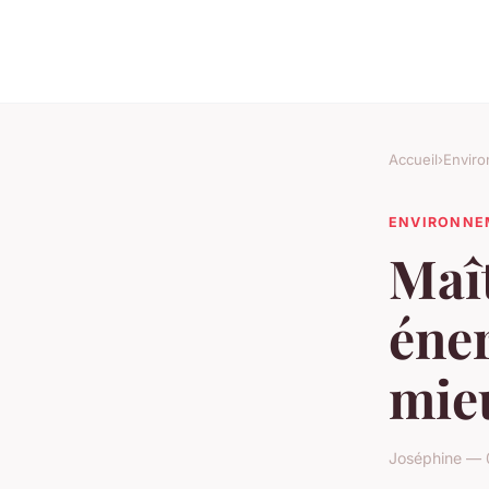
Accueil
›
Envir
ENVIRONNE
Maît
éner
mie
Joséphine — 