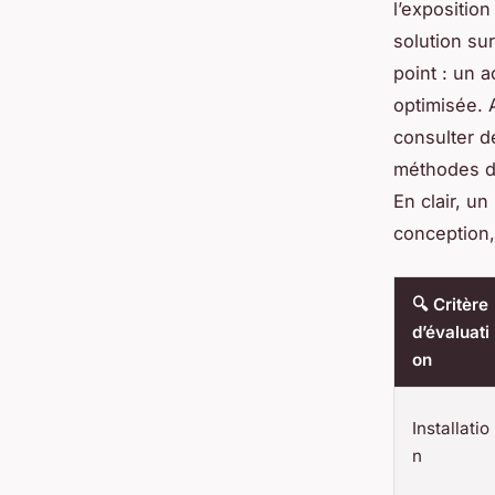
l’expositio
solution su
point : un 
optimisée. 
consulter 
méthodes de
En clair, u
conception, 
🔍 Critère
d’évaluati
on
Installatio
n