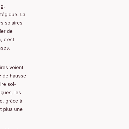
ng.
tégique. La
s solaires
ier de
, c’est
nses.
res voient
te de hausse
ire soi-
çues, les
e, grâce à
t plus une