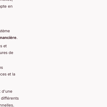
mpte en
ystème
financière
.
s et
eures de
ns
ces et la
 d'une
 différents
nnelles.