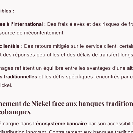
aibles
:
s à l'international
: Des frais élevés et des risques de f
 source de mécontentement.
clientèle
: Des retours mitigés sur le service client, certa
 des réponses peu utiles et des délais de transfert longs
ages reflètent un équilibre entre les avantages d'une
al
 traditionnelles
et les défis spécifiques rencontrés par c
ickel.
nement de Nickel face aux banques tradition
éobanques
émarque dans l'
écosystème bancaire
par son accessibili
istribution innovant. Contrairement aux banques tradition