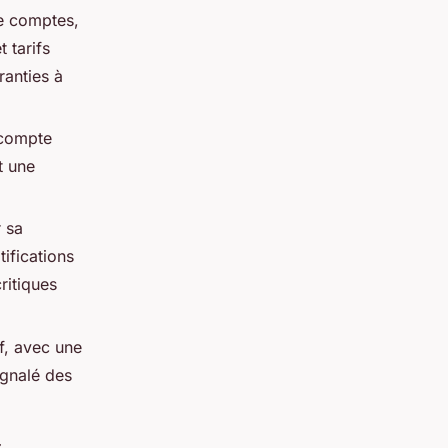
e comptes,
 tarifs
ranties à
 compte
t une
r sa
tifications
ritiques
f, avec une
ignalé des
z