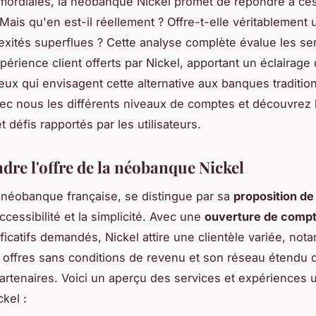
imordiales, la néobanque Nickel promet de répondre à ce
Mais qu'en est-il réellement ? Offre-t-elle véritablement
xités superflues ? Cette analyse complète évalue les ser
expérience client offerts par Nickel, apportant un éclairage 
eux qui envisagent cette alternative aux banques tradition
ec nous les différents niveaux de comptes et découvrez 
 défis rapportés par les utilisateurs.
re l'offre de la néobanque Nickel
 néobanque française, se distingue par sa
proposition de
ccessibilité et la simplicité. Avec une
ouverture de compt
ificatifs demandés, Nickel attire une clientèle variée, no
 offres sans conditions de revenu et son réseau étendu 
partenaires. Voici un aperçu des services et expériences ut
ckel :