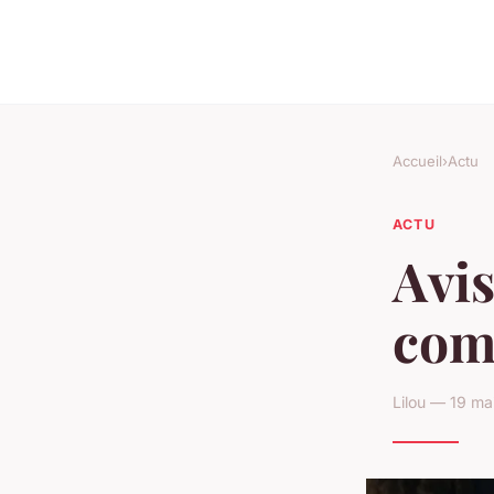
Accueil
›
Actu
ACTU
Avis
comp
Lilou — 19 ma