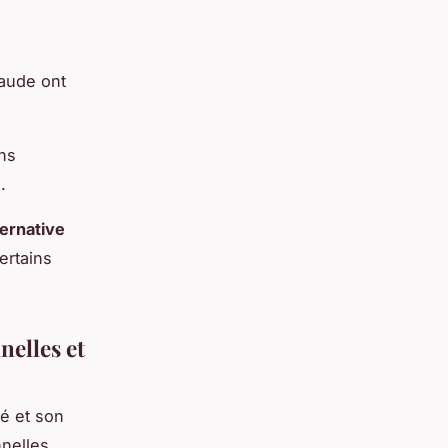
raude ont
ins
.
ternative
ertains
nelles et
té et son
nelles,