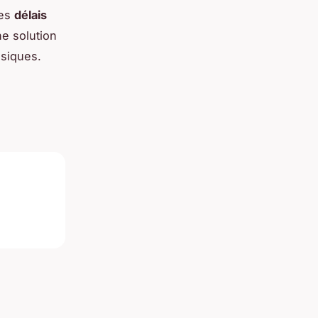
des
délais
ne solution
siques.