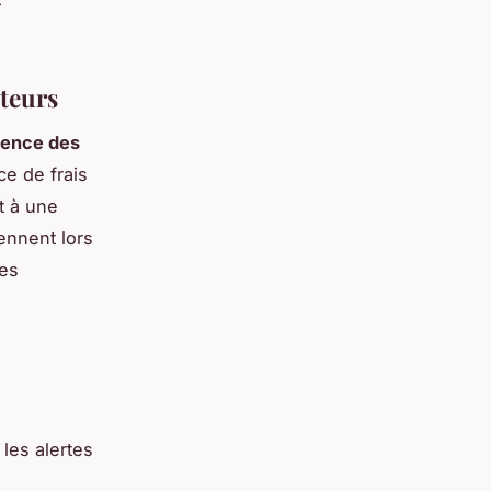
ateurs
rence des
e de frais
t à une
ennent lors
des
les alertes