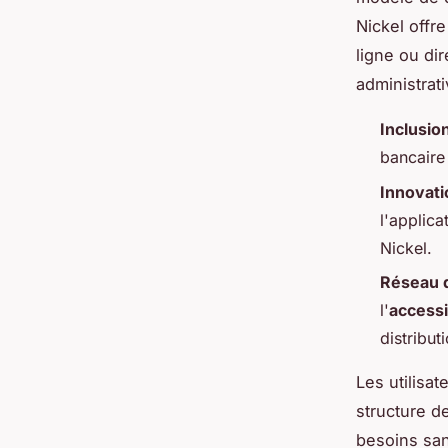
Nickel offr
ligne ou di
administrati
Inclusio
bancaire
Innovati
l'applic
Nickel.
Réseau d
l'
accessi
distribut
Les utilisat
structure d
besoins san