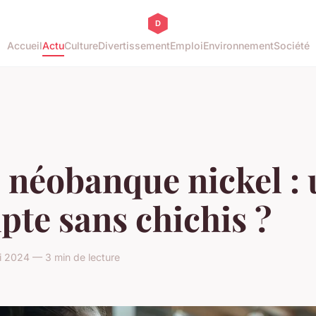
Accueil
Actu
Culture
Divertissement
Emploi
Environnement
Société
 néobanque nickel :
te sans chichis ?
i 2024 — 3 min de lecture