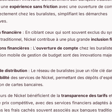
e une
expérience sans friction
avec une ouverture de co
rectement chez les buralistes, simplifiant les démarches
ves.
n financière
: En ciblant ceux qui sont souvent exclus du s
 traditionnel, Nickel contribue à une plus grande
inclusion 
ons financières
: L'
ouverture de compte
chez les buraliste
ation mobile de gestion de budget sont des innovations maj
e distribution
: Le réseau de buralistes joue un rôle clé da
bilité
des services de Nickel, permettant des dépôts d'espè
ion de cartes bancaires.
eurs de Nickel bénéficient de la
transparence des tarifs
et
e prix compétitive, avec des services financiers adaptés à
s les frais cachés souvent associés aux banques traditio