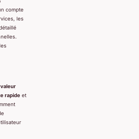
s
 un compte
vices, les
détaillé
nelles.
les
 valeur
e rapide
et
tamment
de
ilisateur