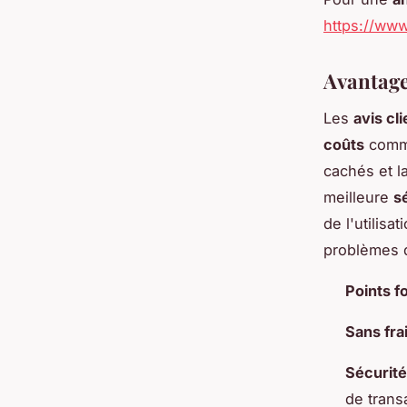
https://www
Avantages
Les
avis cl
coûts
comme
cachés et la
meilleure
s
de l'utilisa
problèmes d
Points f
Sans fra
Sécurité
de trans