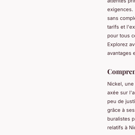
attentes pr
exigences. 
sans comple
tarifs et l'
pour tous c
Explorez av
avantages et
Comprend
Nickel, une
axée sur l'a
peu de just
grâce à ses
buralistes 
relatifs à Ni