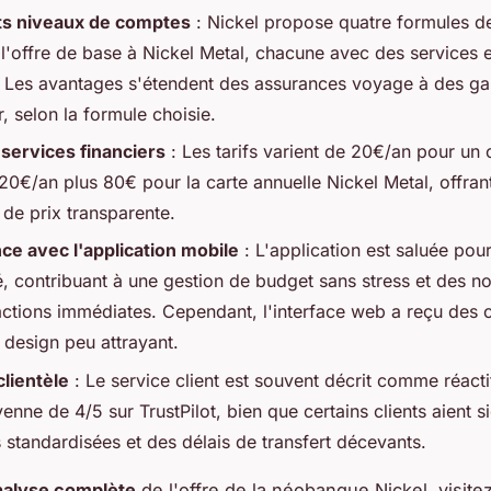
ts niveaux de comptes
: Nickel propose quatre formules d
 l'offre de base à Nickel Metal, chacune avec des services et
s. Les avantages s'étendent des assurances voyage à des ga
r, selon la formule choisie.
 services financiers
: Les tarifs varient de 20€/an pour un
20€/an plus 80€ pour la carte annuelle Nickel Metal, offran
 de prix transparente.
ce avec l'application mobile
: L'application est saluée pou
é, contribuant à une gestion de budget sans stress et des no
actions immédiates. Cependant, l'interface web a reçu des c
 design peu attrayant.
clientèle
: Le service client est souvent décrit comme réacti
nne de 4/5 sur TrustPilot, bien que certains clients aient s
 standardisées et des délais de transfert décevants.
nalyse complète
de l'offre de la néobanque Nickel, visite