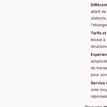
Différen
allant de
distinct
l'étrange
Tarifs et
Nickel à 
structure
Expérien
simplicit
de trans
pour son
Service 
note moye
réponses
Pour une
a