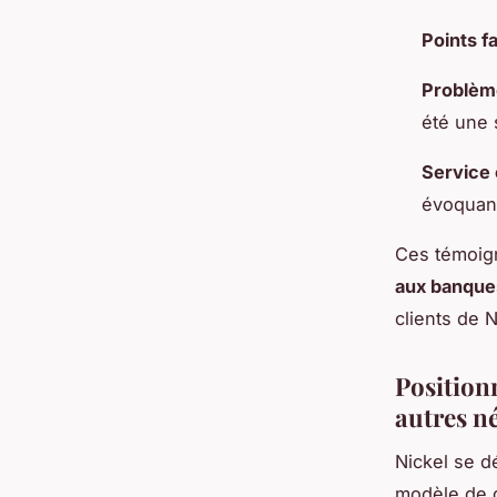
Points f
Problème
été une
Service 
évoquant
Ces témoign
aux banques
clients de N
Position
autres n
Nickel se d
modèle de d